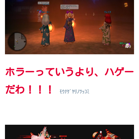
ホラーっていうより、ハゲー
だわ！！！
ﾓｳﾅｹﾞﾔﾘﾉﾂｯｺﾐ