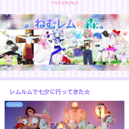
ドラクエ10ブログ
レムルムで七夕に行ってきた☆
レムルム