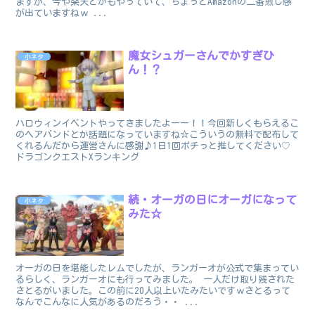
ますが、今や楽天とかもやっていて、ちょっとAmazonの二番煎じ感
が出ていますねｗ ...
魔女シュガーさんでかすぎひ
小ネタ
ん！？
ハロウィンイベントやってきましたよーー！！今回新しくもらえるこ
のヘアバンドとか話題になっていますね☆こういうの無料で配布して
くれるんだから運営さんに感謝♪1日1回ポチっと推してください♡
ドラゴンクエストXランキング
続・オーガの日にオーガになって
小ネタ
みた☆
オーガの日を堪能したレムでしたが、ランガーオが公式で集まってい
るらしく、ランガーオにも行ってみました。 一人だけ取り残された
さとるがいました。この前に20人以上いたみたいですｗさとるって
なんでこんなに人気があるのだろう・・ ...