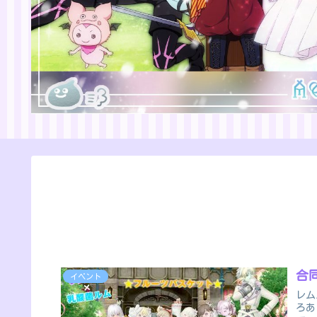
合
イベント
レム
ろあ