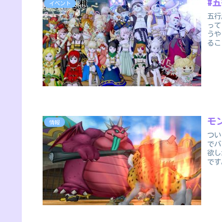
#
イベント
五行
って
うや
るこ
モ
情報
つい
でバ
欲し
です