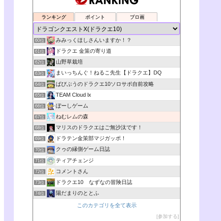
ランキング
ポイント
ブロ画
みみっくほしさんいますか！？
60位
ドラクエ 金策の寄り道
61位
山野草栽培
62位
まいっちんぐ！ねるこ先生【ドラクエ】DQ
63位
ばびぶうのドラクエ10ソロサポ自前攻略
64位
TEAM Cloud lx
65位
ぼーしゲーム
66位
ねむレムの森
67位
マリスのドラクエはご無沙汰です！
68位
ドラテン金策部マジガッポ！
69位
クゥの縁側ゲーム日誌
70位
ティアチェンジ
71位
コメントさん
72位
ドラクエ10 なずなの冒険日誌
73位
陽だまりのととふ
74位
このカテゴリを全て表示
参加する