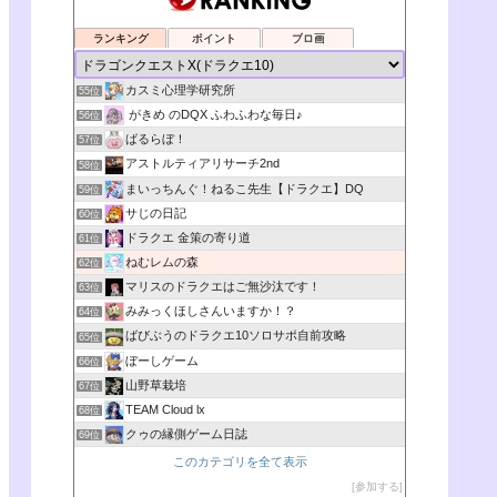
ランキング
ポイント
ブロ画
カスミ心理学研究所
55位
がきめ のDQX ふわふわな毎日♪
56位
ばるらぼ！
57位
アストルティアリサーチ2nd
58位
まいっちんぐ！ねるこ先生【ドラクエ】DQ
59位
サじの日記
60位
ドラクエ 金策の寄り道
61位
ねむレムの森
62位
マリスのドラクエはご無沙汰です！
63位
みみっくほしさんいますか！？
64位
ばびぶうのドラクエ10ソロサポ自前攻略
65位
ぼーしゲーム
66位
山野草栽培
67位
TEAM Cloud lx
68位
クゥの縁側ゲーム日誌
69位
このカテゴリを全て表示
参加する