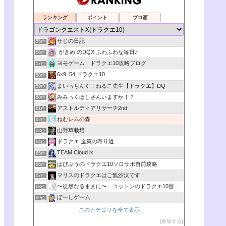
ランキング
ポイント
ブロ画
サじの日記
55位
がきめ のDQX ふわふわな毎日♪
56位
ヨモゲーム ドラクエ10攻略ブログ
57位
6×9=54 ドラクエ10
58位
まいっちんぐ！ねるこ先生【ドラクエ】DQ
59位
みみっくほしさんいますか！？
60位
アストルティアリサーチ2nd
61位
ねむレムの森
62位
山野草栽培
63位
ドラクエ 金策の寄り道
64位
TEAM Cloud lx
65位
ばびぶうのドラクエ10ソロサポ自前攻略
66位
マリスのドラクエはご無沙汰です！
67位
〜徒然なるままに〜 コットンのドラクエ10冒険日記
68位
ぼーしゲーム
69位
このカテゴリを全て表示
参加する