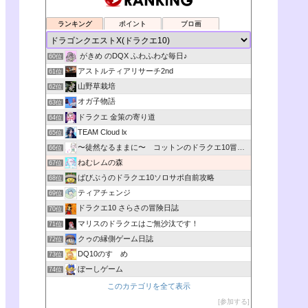
ランキング
ポイント
ブロ画
がきめ のDQX ふわふわな毎日♪
60位
アストルティアリサーチ2nd
61位
山野草栽培
62位
オガ子物語
63位
ドラクエ 金策の寄り道
64位
TEAM Cloud lx
65位
〜徒然なるままに〜 コットンのドラクエ10冒険日記
66位
ねむレムの森
67位
ばびぶうのドラクエ10ソロサポ自前攻略
68位
ティアチェンジ
69位
ドラクエ10 さらさの冒険日誌
70位
マリスのドラクエはご無沙汰です！
71位
クゥの縁側ゲーム日誌
72位
DQ10のすゝめ
73位
ぼーしゲーム
74位
このカテゴリを全て表示
参加する