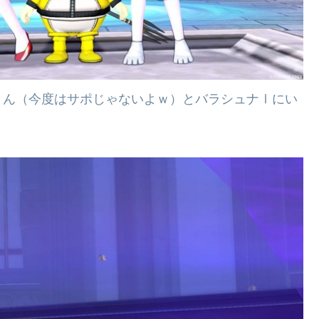
さん（今度はサポじゃないよｗ）とバラシュナⅠにい