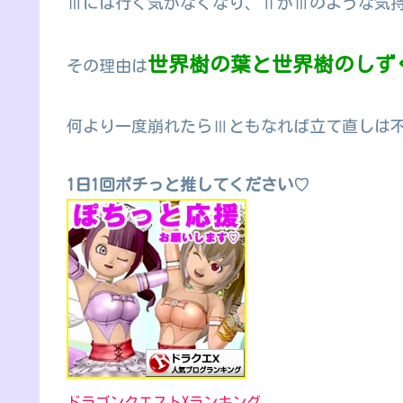
Ⅲには行く気がなくなり、ⅡがⅢのような気
世界樹の葉と世界樹のしず
その理由は
何より一度崩れたらⅢともなれば立て直しは
1日1回ポチっと推してください♡
ドラゴンクエストXランキング