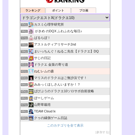
ランキング
ポイント
ブロ画
カスミ心理学研究所
55位
がきめ のDQX ふわふわな毎日♪
56位
ばるらぼ！
57位
アストルティアリサーチ2nd
58位
まいっちんぐ！ねるこ先生【ドラクエ】DQ
59位
サじの日記
60位
ドラクエ 金策の寄り道
61位
ねむレムの森
62位
マリスのドラクエはご無沙汰です！
63位
みみっくほしさんいますか！？
64位
ばびぶうのドラクエ10ソロサポ自前攻略
65位
ぼーしゲーム
66位
山野草栽培
67位
TEAM Cloud lx
68位
クゥの縁側ゲーム日誌
69位
このカテゴリを全て表示
参加する