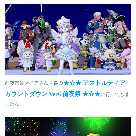
★☆★ アストルティア
前夜祭はメイアさん主催の
カウントダウン Ver6 前夜祭 ★☆★
に行ってきま
したん♪