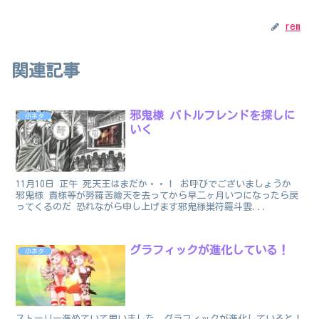
rem
関連記事
邪鬼様 バトルフレンドを探しに
小ネタ
いく
11月10日 正午 死天王はまだか・・！ お呼びでございましょうか
邪鬼様 貴様等が努羅苦繪天を去ってから早二ヶ月いつになったら戻
ってくるのだ 恐れながら申し上げます邪鬼様巣符羅斗雲...
グラフィックが進化している！
小ネタ
ストーリー進めていて思いました。グラフィックが進化していると！