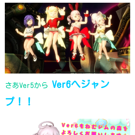
Ver6へジャン
さあVer5から
プ！！