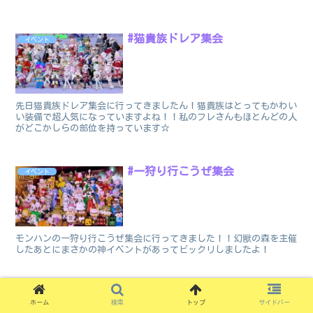
#猫貴族ドレア集会
イベント
先日猫貴族ドレア集会に行ってきましたん！猫貴族はとってもかわい
い装備で超人気になっていますよね！！私のフレさんもほとんどの人
がどこかしらの部位を持っています☆
#一狩り行こうぜ集会
イベント
モンハンの一狩り行こうぜ集会に行ってきました！！幻獣の森を主催
したあとにまさかの神イベントがあってビックリしましたよ！
アストルティアカウントダウンに
イベント
ホーム
検索
トップ
サイドバー
行ってきた☆