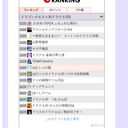
ランキング
ポイント
ブロ画
がきめ のDQX ふわふわな毎日♪
60位
アストルティアリサーチ2nd
61位
〜徒然なるままに〜 コットンのドラクエ10冒険日記
62位
山野草栽培
63位
オガ子物語
64位
ドラクエ 金策の寄り道
65位
TEAM Cloud lx
66位
ねむレムの森
67位
ばびぶうのドラクエ10ソロサポ自前攻略
68位
クゥの縁側ゲーム日誌
69位
ティアチェンジ
70位
ぼーしゲーム
71位
ドラクエ10 つむさんぽ
72位
ドラクエ10 さらさの冒険日誌
73位
マリスのドラクエはご無沙汰です！
74位
このカテゴリを全て表示
参加する