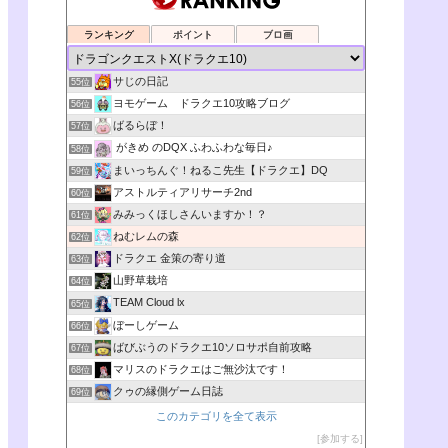
ランキング
ポイント
ブロ画
サじの日記
55位
ヨモゲーム ドラクエ10攻略ブログ
56位
ばるらぼ！
57位
がきめ のDQX ふわふわな毎日♪
58位
まいっちんぐ！ねるこ先生【ドラクエ】DQ
59位
アストルティアリサーチ2nd
60位
みみっくほしさんいますか！？
61位
ねむレムの森
62位
ドラクエ 金策の寄り道
63位
山野草栽培
64位
TEAM Cloud lx
65位
ぼーしゲーム
66位
ばびぶうのドラクエ10ソロサポ自前攻略
67位
マリスのドラクエはご無沙汰です！
68位
クゥの縁側ゲーム日誌
69位
このカテゴリを全て表示
参加する