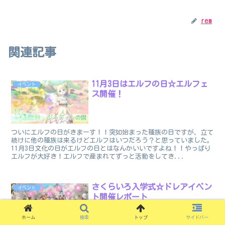
rem
関連記事
11月3日はエルフの日☆エルフェ
イベント
ス開催！
ついにエルフの日がきまーす！！突如始まった種族の日ですが、立て
続けに他の種族は来るけどエルフはいつだろう？と思っていました。
11月3日文化の日がエルフの日とはなんかいいですよね！！やっぱり
エルフが大好き！エルフで産まれてずっと活動をしてき...
さくらいろ入学式☆ドレアイベン
イベント
ト開催レポート
ホーム
検索
トップ
サイドバー