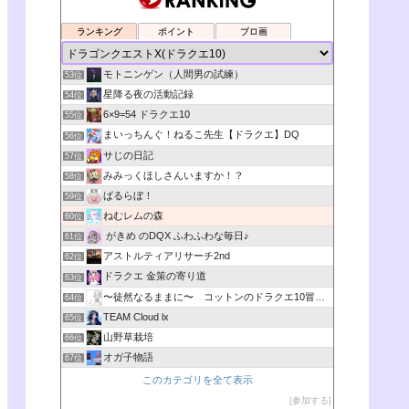
ランキング
ポイント
ブロ画
モトニンゲン（人間男の試練）
53位
星降る夜の活動記録
54位
6×9=54 ドラクエ10
55位
まいっちんぐ！ねるこ先生【ドラクエ】DQ
56位
サじの日記
57位
みみっくほしさんいますか！？
58位
ばるらぼ！
59位
ねむレムの森
60位
がきめ のDQX ふわふわな毎日♪
61位
アストルティアリサーチ2nd
62位
ドラクエ 金策の寄り道
63位
〜徒然なるままに〜 コットンのドラクエ10冒険日記
64位
TEAM Cloud lx
65位
山野草栽培
66位
オガ子物語
67位
このカテゴリを全て表示
参加する