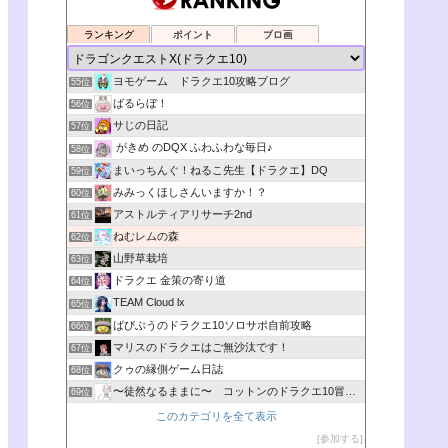
ランキング
ポイント
ブロ画
ヨモゲーム ドラクエ10攻略ブログ
55位
ばるらぼ！
56位
サじの日記
57位
がきめ のDQX ふわふわな毎日♪
58位
まいっちんぐ！ねるこ先生【ドラクエ】DQ
59位
みみっくほしさんいますか！？
60位
アストルティアリサーチ2nd
61位
ねむレムの森
62位
山野草栽培
63位
ドラクエ 金策の寄り道
64位
TEAM Cloud lx
65位
ばびぶうのドラクエ10ソロサポ自前攻略
66位
マリスのドラクエはご無沙汰です！
67位
クゥの縁側ゲーム日誌
68位
〜徒然なるままに〜 コットンのドラクエ10冒険日記
69位
このカテゴリを全て表示
参加する