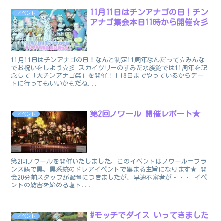
11月11日はチンアナゴの日！チン
イベント
アナゴ集会本日11時から開催☆彡
11月11日はチンアナゴの日！なんと制定11周年なんだって☆みんな
でお祝いをしよう☆彡 スカイツリーのすみだ水族館では11周年を記
念して「大チンアナゴ祭」を開催！！18日までやっているからデー
トに行ってもいいかもだね...
第2回ノワール 開催レポート★
イベント
第2回ノワールを開催いたしました。このイベントはノワール＝フラ
ンス語で黒。黒系統のドレアイベントで集まる主旨になります★ 開
会20分前スタッフが配置につきましたが、早速不審者が・・・ イベ
ントの妨害を始める塩ト...
#モッチでダイス いってきました
イベント