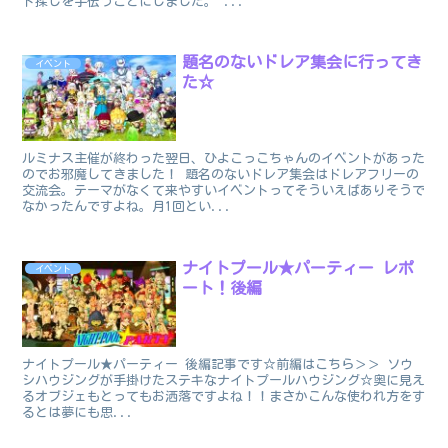
ド探しを手伝うことにしました。 ...
題名のないドレア集会に行ってき
イベント
た☆
ルミナス主催が終わった翌日、ひよこっこちゃんのイベントがあった
のでお邪魔してきました！ 題名のないドレア集会はドレアフリーの
交流会。テーマがなくて来やすいイベントってそういえばありそうで
なかったんですよね。月1回とい...
ナイトプール★パーティー レポ
イベント
ート！後編
ナイトプール★パーティー 後編記事です☆前編はこちら＞＞ ソウ
シハウジングが手掛けたステキなナイトプールハウジング☆奥に見え
るオブジェもとってもお洒落ですよね！！まさかこんな使われ方をす
るとは夢にも思...