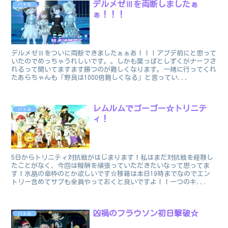
デルメゼⅢを両断しましたぁ
バトル
ぁ！！！
デルメゼⅢをついに両断できましたぁぁあ！！！アプデ前にと思って
いたのでめっちゃうれしいです。。しかも葉っぱとしずくがナーフさ
れるって聞いてますます勝つのが難しくなります。一緒に行ってくれ
たあらちゃんも「野良は1000倍難しくなる」と言ってい...
レムルムでゴーゴー☆トリニテ
バトル
ィ！
5日からトリニティ対抗戦がはじまります！私はまだ対抗戦を経験し
たことがなく、今回は報酬を頑張っていただきたいなって思ってま
す！水晶の傘枠のとか欲しいです☆移籍は本日19時までなのでエン
トリー含めてサブも全員やっておくと良いですよ！！一つのキ...
凶禍のフラウソン初日撃破☆
バトル