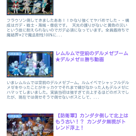
フラウソン倒してきましたああ！！かなり強くてヤバめでした・・構
成はガデ・戦士・海賊・僧侶です。 天光の護りがないと黄色の災い
という技に耐えられないのでガデ必須になっています。全員盾持ちで
魔結界✕2で魔法耐性100%に...
レムルムで空前のデルメゼブーム
バトル
★デルメゼⅢ勝ち動画
いまレムルムでは空前のデルメゼブーム。ルムイベでシャッフルデル
メゼをやったことがキッカケでそれまで縁がなかった人もデルメゼに
ハマってしまいました。実装当初は強すぎて炎上するほどのボスでし
たが、現在では倒せそうで倒せないボスとして、...
【防衛軍】カンダタ倒して北上は
バトル
もう古い！？ カンダタ無視がト
レンド浮上！