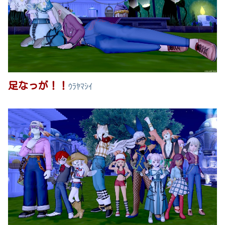
足なっが！！
ｳﾗﾔﾏｼｲ