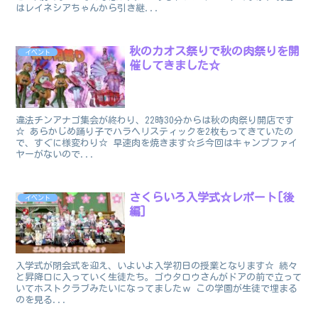
はレイネシアちゃんから引き継...
秋のカオス祭りで秋の肉祭りを開
イベント
催してきました☆
違法チンアナゴ集会が終わり、22時30分からは秋の肉祭り開店です
☆ あらかじめ踊り子でハラヘリスティックを2枚もってきていたの
で、すぐに様変わり☆ 早速肉を焼きます☆彡今回はキャンプファイ
ヤーがないので...
さくらいろ入学式☆レポート[後
イベント
編]
入学式が閉会式を迎え、いよいよ入学初日の授業となります☆ 続々
と昇降口に入っていく生徒たち。ゴウタロウさんがドアの前で立って
いてホストクラブみたいになってましたｗ この学園が生徒で埋まる
のを見る...