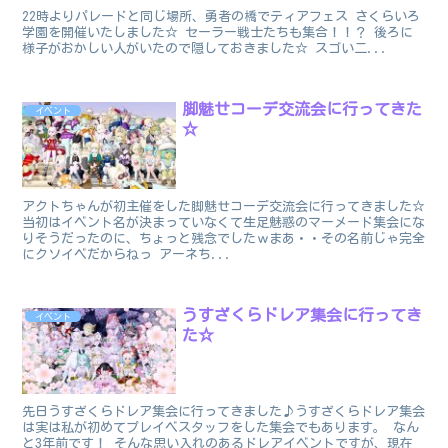
22時よりパレードと同じ場所、勇者の橋でティアフェス さくらいろ
学園を開催いたしました☆ セーラー戦士たちも集合！！？ 後ろに
様子がおかしい人がいたので隠しておきました☆ スゴい二...
脚魅せコーデ交流会に行ってきた
イベント
☆
アクトちゃんが初主催をした脚魅せコーデ交流会に行ってきました☆
当初はイベント名が決まっていなくて生足魅惑のマーメード集会にな
りそうだったのに、ちょっと残念でしたｗまあ・・その名前じゃ完全
にクソイベだからねっ アーネち...
うすざくらドレア集会に行ってき
イベント
た☆
先日うすざくらドレア集会に行ってきました♪うすざくらドレア集会
は実は私が初めてプレイベスタッフをした集会でもあります。 なん
と3年前です！ そんな思い入れのあるドレアイベントですが、現在