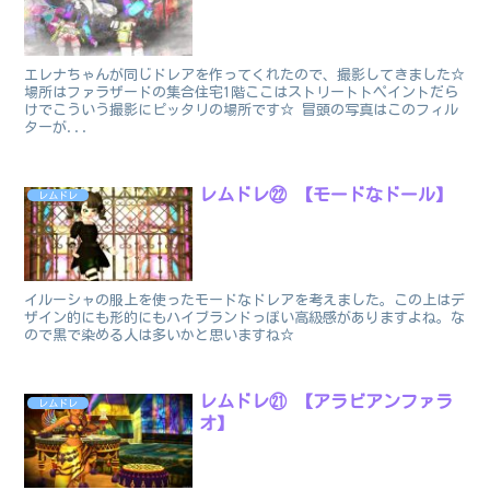
エレナちゃんが同じドレアを作ってくれたので、撮影してきました☆
場所はファラザードの集合住宅1階ここはストリートトペイントだら
けでこういう撮影にピッタリの場所です☆ 冒頭の写真はこのフィル
ターが...
レムドレ㉒ 【モードなドール】
レムドレ
イルーシャの服上を使ったモードなドレアを考えました。この上はデ
ザイン的にも形的にもハイブランドっぽい高級感がありますよね。な
ので黒で染める人は多いかと思いますね☆
レムドレ㉑ 【アラビアンファラ
レムドレ
オ】