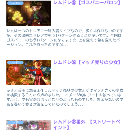
レムドレ㊲【ゴスバニーバロン】
レムドレ
レムは一つのドレアに一球入魂タイプなので、多くは作れないのです
が、その出来たドレアでもう1パターン作ることが多いです。今回は
ゴスバニーのもう1パターンになります☆ 上を変えて色を変えたバ
ージョン。これを作ったのですが...
レムドレ㊴【マッチ売りの少女】
レムドレ
ふすま芸用に急きょ作ったマッチ売りの少女まずはマッチ売りの少女
を検索することから始めました。 イメージ的にフードを被っていま
すよね。でも実際はほっかむりのようなものでした。お金がないので
布を巻いて寒さ対策をしていたのでしょう...
レムドレ㉝番外 【ストリートペ
レムドレ
イント】