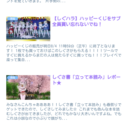
ントを見ていきます。 片手剣の...
【しぐハラ】ハッピーくじをサブ
情報
全員買い忘れないでね！
ハッピーくじの販売が明日8/4 11時59分（正午）に終了となりま
す！ 1枚でも買っておけばこのしぐさがもらえる！！！！ツールで
すぐに買えるからまだの人は見たらすぐに買ってね！！！プレイベで
座って集合...
しぐさ書「立って本読み」レポー
情報
ト★
みなさんこんちゃああああ！！しぐさ書「立って本読み」も春祭りで
ゲットできたので、しぐさしてみました☆ これまでも色んな本を読
むしぐさが出てきましたが、どれでもかなり大きいんですよね。でも
これは小説なので小ぶりで顔がち...