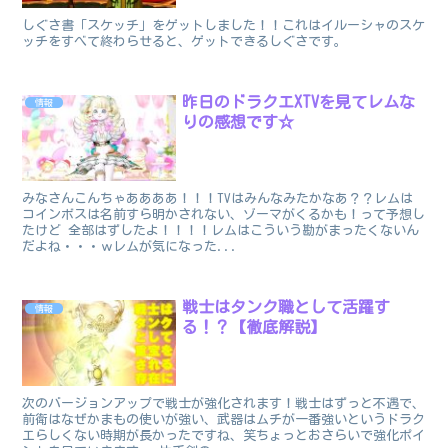
しぐさ書「スケッチ」をゲットしました！！これはイルーシャのスケ
ッチをすべて終わらせると、ゲットできるしぐさです。
昨日のドラクエXTVを見てレムな
情報
りの感想です☆
みなさんこんちゃああああ！！！TVはみんなみたかなあ？？レムは
コインボスは名前すら明かされない、ゾーマがくるかも！って予想し
たけど 全部はずしたよ！！！！レムはこういう勘がまったくないん
だよね・・・ｗレムが気になった...
戦士はタンク職として活躍す
情報
る！？【徹底解説】
次のバージョンアップで戦士が強化されます！戦士はずっと不遇で、
前衛はなぜかまもの使いが強い、武器はムチが一番強いというドラク
エらしくない時期が長かったですね、笑ちょっとおさらいで強化ポイ