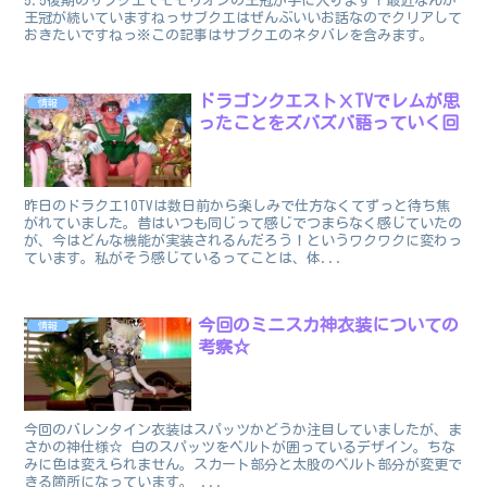
5.5後期のサブクエでモモリオンの王冠が手に入ります！最近なんか
王冠が続いていますねっサブクエはぜんぶいいお話なのでクリアして
おきたいですねっ※この記事はサブクエのネタバレを含みます。
ドラゴンクエストⅩTVでレムが思
情報
ったことをズバズバ語っていく回
昨日のドラクエ10TVは数日前から楽しみで仕方なくてずっと待ち焦
がれていました。昔はいつも同じって感じでつまらなく感じていたの
が、今はどんな機能が実装されるんだろう！というワクワクに変わっ
ています。私がそう感じているってことは、体...
今回のミニスカ神衣装についての
情報
考察☆
今回のバレンタイン衣装はスパッツかどうか注目していましたが、ま
さかの神仕様☆ 白のスパッツをベルトが囲っているデザイン。ちな
みに色は変えられません。スカート部分と太股のベルト部分が変更で
きる箇所になっています。 ...