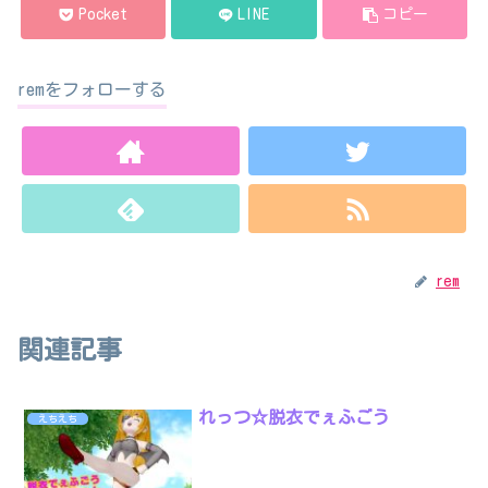
Pocket
LINE
コピー
remをフォローする
rem
関連記事
れっつ☆脱衣でぇふごう
えちえち