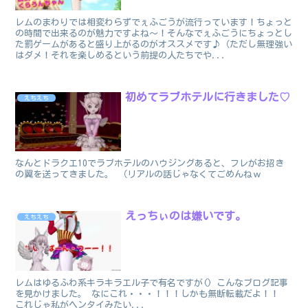
レムのまわりでは相変わらずでぇふごうが流行っています！ちょっと
の時間で出来るのが魅力ですよね～！そんなでぇふごうにちょっとし
た罰ゲームがあると盛り上がるのがオススメです♪（ただし無理強い
はダメ！それを楽しめるという前提の人たちでや...
初めてラブホテルに行きました♡
えちえち
なんとドラクエ10でラブホテルのハウジングあると、フレがお招き
の翼を送ってきました。 （リアルの話じゃなくてごめんねｗ
えっちぃのは嫌いです。
えちえち
レムはゆるふわ系キラキラエル子で有名ですが() こんなブログ記事
を見かけました。 なにこれ・・・！！！しかも無断転載だよ！！
これじゃ私がヘンタイみたい...