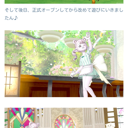
そして後日、正式オープンしてから改めて遊びにいきまし
たん♪