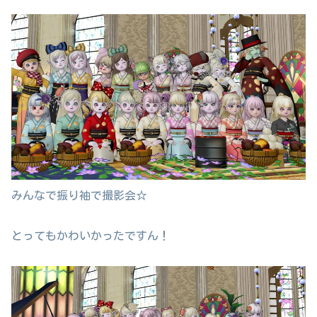
みんなで振り袖で撮影会☆
とってもかわいかったですん！