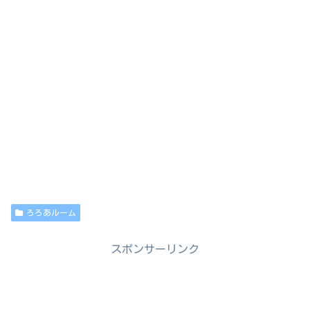
ろろあルーム
スポンサーリンク