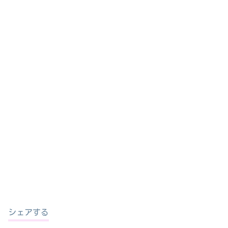
シェアする