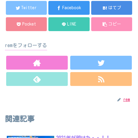
Twitter
Facebook
はてブ
Pocket
LINE
コピー
remをフォローする
rem
関連記事