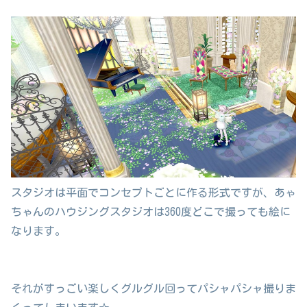
スタジオは平面でコンセプトごとに作る形式ですが、あゃ
ちゃんのハウジングスタジオは360度どこで撮っても絵に
なります。
それがすっごい楽しくグルグル回ってパシャパシャ撮りま