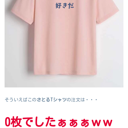
そういえばこの
さとるTシャツ
の注文は・・・
0
枚
でしたぁぁぁｗｗ