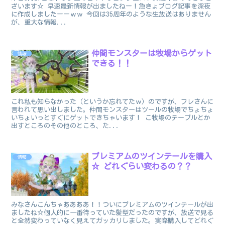
ざいます☆ 早速最新情報が出ましたねー！急きょブログ記事を深夜
に作成しましたーーｗｗ 今回は35周年のような生放送はありません
が、重大な情報...
仲間モンスターは牧場からゲット
情報
できる！！
これ私も知らなかった（というか忘れてたｗ）のですが、フレさんに
言われて思い出しました。仲間モンスターはツールの牧場でちょちょ
いちょいっとすぐにゲットできちゃいます！ こ牧場のテーブルとか
出すところのその他のところ、た...
プレミアムのツインテールを購入
情報
☆ どれぐらい変わるの？？
みなさんこんちゃああああ！！ついにプレミアムのツインテールが出
ましたね☆個人的に一番待っていた髪型だったのですが、放送で見る
と全然変わっていなく見えてガッカリしました。実際購入してどれぐ