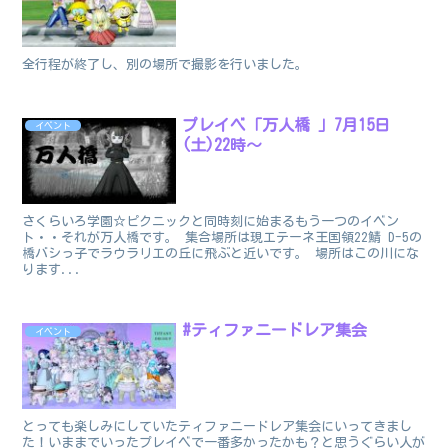
全行程が終了し、別の場所で撮影を行いました。
プレイベ「万人橋 」7月15日
イベント
(土)22時～
さくらいろ学園☆ピクニックと同時刻に始まるもう一つのイベン
ト・・それが万人橋です。 集合場所は現エテーネ王国領22鯖 D-5の
橋バシっ子でラウラリエの丘に飛ぶと近いです。 場所はこの川にな
ります...
#ティファニードレア集会
イベント
とっても楽しみにしていたティファニードレア集会にいってきまし
た！いままでいったプレイベで一番多かったかも？と思うぐらい人が