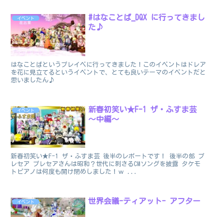
#はなことば_DQX に行ってきまし
イベント
た♪
はなことばというプレイベに行ってきました！このイベントはドレア
を花に見立てるというイベントで、とても良いテーマのイベントだと
思いましたん♪
新春初笑い★F-1 ザ・ふすま芸
イベント
～中編～
新春初笑い★F-1 ザ・ふすま芸 後半のレポートです！ 後半の部 プ
レセア プレセアさんは昭和？世代に刺さるCMソングを披露 タケモ
トピアノは何度も開け閉めしました！ｗ ...
世界会議-ティアット- アフター
イベント