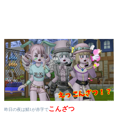
こんざつ
昨日の夜は鯖1が赤字で