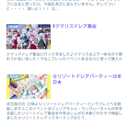
プに出ると思ったら、今現在未だに並んでいません。そしてつい
に・・・・ 遅いよ！！！ な...
#クマリスドレア集会
未分類
クマリスドレア集会に行ってきました♪クマリスは上下一体なので買
おうか迷いました！でもこういったイベントあるならと思って購入☆
☆リゾートドレアパーティーは本
未分類
日★
本日海の日 22時よりリゾートドレアパーティーというプレイベを開
催します☆このイベントはジュリアちゃん・ラングレーちゃんが昨年
主催したリゾートドレア集会を今年はレムが引き継ぐかたちで開催し
ました☆リゾートドレアってネーミングがとて...