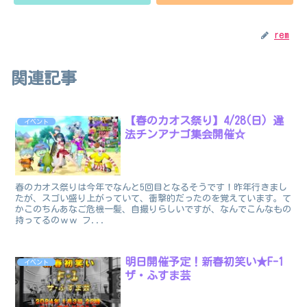
rem
関連記事
【春のカオス祭り】4/28(日) 違
イベント
法チンアナゴ集会開催☆
春のカオス祭りは今年でなんと5回目となるそうです！昨年行きまし
たが、スゴい盛り上がっていて、衝撃的だったのを覚えています。て
かこのちんあなご危機一髪、自撮りらしいですが、なんでこんなもの
持ってるのｗｗ フ...
明日開催予定！新春初笑い★F-1
イベント
ザ・ふすま芸