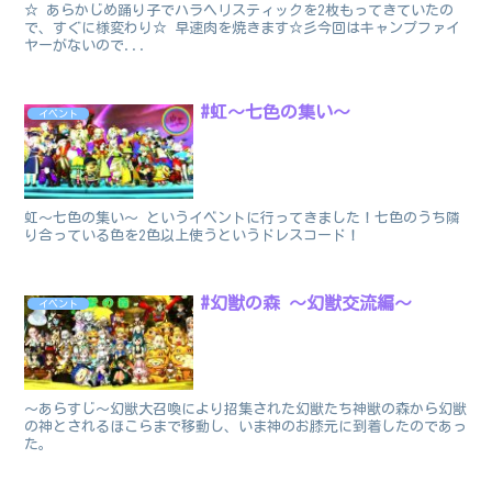
☆ あらかじめ踊り子でハラヘリスティックを2枚もってきていたの
で、すぐに様変わり☆ 早速肉を焼きます☆彡今回はキャンプファイ
ヤーがないので...
#虹～七色の集い～
イベント
虹～七色の集い～ というイベントに行ってきました！七色のうち隣
り合っている色を2色以上使うというドレスコード！
#幻獣の森 ～幻獣交流編～
イベント
～あらすじ～幻獣大召喚により招集された幻獣たち神獣の森から幻獣
の神とされるほこらまで移動し、いま神のお膝元に到着したのであっ
た。