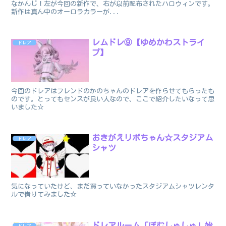
なかんじ！左が今回の新作で、右が以前配布されたハロウィンです。
新作は真ん中のオーロラカラーが...
レムドレ⑨【ゆめかわストライ
ドレア
プ】
今回のドレアはフレンドのかのちゃんのドレアを作らせてもらったも
のです。とってもセンスが良い人なので、ここで紹介したいなって思
いました☆
おきがえリポちゃん☆スタジアム
ドレア
シャツ
気になっていたけど、まだ買っていなかったスタジアムシャツレンタ
ルで借りてみました☆
ドレアルーム「ぽむしゅしゅ」始
ドレア