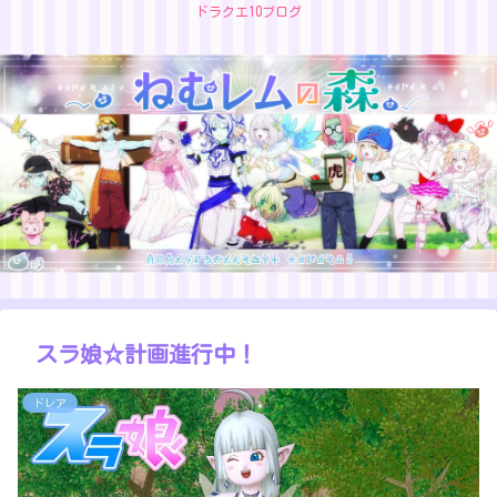
ドラクエ10ブログ
スラ娘☆計画進行中！
ドレア