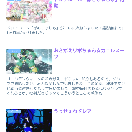
動
ドレアルーム「ぽむしゅしゅ」がついに始動しました！撮影会までに
1ヶ月半かかりました。
おきがえリポちゃん☆カエルスー
ドレア
ツ
ゴールデンウィークのおきがえリポちゃん120分もあるので、グルー
プで撮影したり、みんな楽しんでいましたね！この企画、地味ですけ
ど本当に運営GJだなって思いました！GW中毎日代わる代わるやって
くれるとか、批判だけじゃなくこういうところに感謝も...
うっせぇわドレア
ドレア