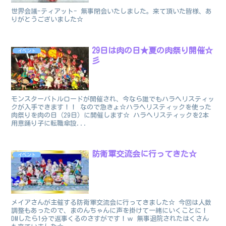
世界会議-ティアット- 無事閉会いたしました。来て頂いた皆様、あ
りがとうございました☆
29日は肉の日★夏の肉祭り開催☆
イベント
彡
モンスターバトルロードが開催され、今なら誰でもハラヘリスティッ
クが入手できます！！ なので急きょ☆ハラヘリスティックを使った
肉祭りを肉の日（29日）に開催します☆ ハラヘリスティックを2本
用意踊り子に転職傘設...
防衛軍交流会に行ってきた☆
イベント
メイアさんが主催する防衛軍交流会に行ってきました☆ 今回は人数
調整もあったので、まのんちゃんに声を掛けて一緒にいくことに！
DMしたら1分で返事くるのさすがです！ｗ 無事退院されたはくさん