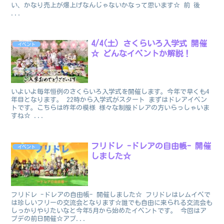
い、かなり売上が爆上げなんじゃないかなって思います☆ 前 後
...
4/4(土) さくらいろ入学式 開催
イベント
☆ どんなイベントか解説！
いよいよ毎年恒例のさくらいろ入学式を開催します。今年で早くも4
年目となります。 22時から入学式がスタート まずはドレアイベン
トです。こちらは昨年の模様 様々な制服ドレアの方いらっしゃいま
すね☆ ...
フリドレ -ドレアの自由帳- 開催
イベント
しました☆
フリドレ -ドレアの自由帳- 開催しました☆ フリドレはレムイベで
は珍しいフリーの交流会となります☆誰でも自由に来られる交流会も
しっかりやりたいなと今年5月から始めたイベントです。 今回はア
プデの前日開催☆アプ...