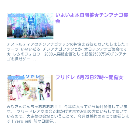
いよいよ本日開催★チンアナゴ集
イベント
会
アストルティアのチンアナゴファンの皆さまお待たせいたしました！
ラーラ いないだろ チンアナゴファンとか 本日チンアナゴ集会です
★ レムのフォロワー2000人突破企画として総額2500万Gのチンアナ
ゴを探せゲー...
フリドレ 6月23日22時～開催☆
イベント
みなさんこんちゃああああ！！ 今年に入ってから毎月開催していま
す。 フリードレア交流会☆おかげさまで沢山の方にいらして頂いて
いるので、大きめの会場ということで、今月は誓約の園にて開催しま
す！Version8 前々日開催...