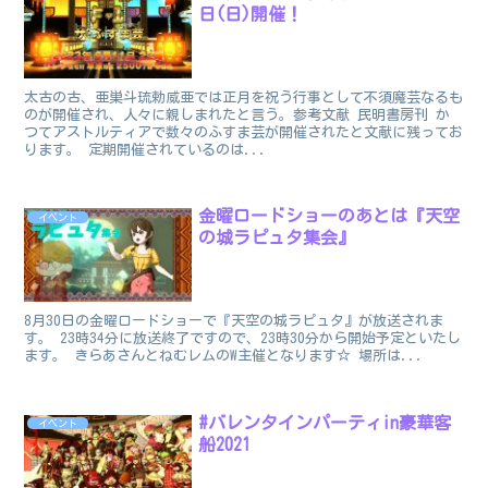
日(日)開催！
太古の古、亜巣斗琉勅威亜では正月を祝う行事として不須魔芸なるも
のが開催され、人々に親しまれたと言う。参考文献 民明書房刊 か
つてアストルティアで数々のふすま芸が開催されたと文献に残ってお
ります。 定期開催されているのは...
金曜ロードショーのあとは『天空
イベント
の城ラピュタ集会』
8月30日の金曜ロードショーで『天空の城ラピュタ』が放送されま
す。 23時34分に放送終了ですので、23時30分から開始予定といたし
ます。 きらあさんとねむレムのW主催となります☆ 場所は...
#バレンタインパーティin豪華客
イベント
船2021