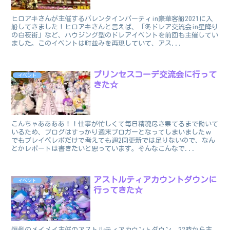
ヒロアキさんが主催するバレンタインパーティin豪華客船2021に入
船してきました！ヒロアキさんと言えば、「冬ドレア交流会in星降り
の白夜街」など、ハウジング型のドレアイベントを前回も主催してい
ました。このイベントは町並みを再現していて、アス...
プリンセスコーデ交流会に行って
イベント
きた☆
こんちゃああああ！！仕事が忙しくて毎日精魂尽き果てるまで働いて
いるため、ブログはすっかり週末ブロガーとなってしまいましたｗ
でもプレイベレポだけで考えても週2回更新では足りないので、なん
とかレポートは書きたいと思っています。そんなこんなで...
アストルティアカウントダウンに
イベント
行ってきた☆
恒例のメイメイ主催のアストルティアカウントダウン。22時から主