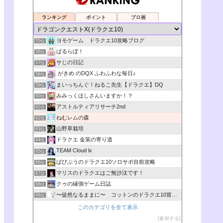
ランキング
ポイント
ブロ画
ヨモゲーム ドラクエ10攻略ブログ
55位
ばるらぼ！
56位
サじの日記
57位
がきめ のDQX ふわふわな毎日♪
58位
まいっちんぐ！ねるこ先生【ドラクエ】DQ
59位
みみっくほしさんいますか！？
60位
アストルティアリサーチ2nd
61位
ねむレムの森
62位
山野草栽培
63位
ドラクエ 金策の寄り道
64位
TEAM Cloud lx
65位
ばびぶうのドラクエ10ソロサポ自前攻略
66位
マリスのドラクエはご無沙汰です！
67位
クゥの縁側ゲーム日誌
68位
〜徒然なるままに〜 コットンのドラクエ10冒険日記
69位
このカテゴリを全て表示
参加する