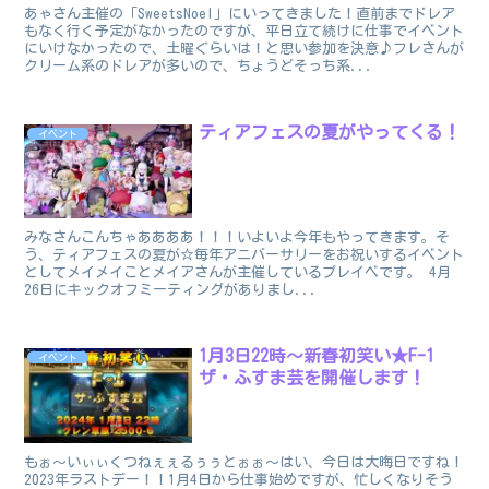
あゃさん主催の「SweetsNoel」にいってきました！直前までドレア
もなく行く予定がなかったのですが、平日立て続けに仕事でイベント
にいけなかったので、土曜ぐらいは！と思い参加を決意♪フレさんが
クリーム系のドレアが多いので、ちょうどそっち系...
ティアフェスの夏がやってくる！
イベント
みなさんこんちゃああああ！！！いよいよ今年もやってきます。そ
う、ティアフェスの夏が☆毎年アニバーサリーをお祝いするイベント
としてメイメイことメイアさんが主催しているプレイベです。 4月
26日にキックオフミーティングがありまし...
1月3日22時～新春初笑い★F-1
イベント
ザ・ふすま芸を開催します！
もぉ～いぃぃくつねぇぇるぅぅとぉぉ～はい、今日は大晦日ですね！
2023年ラストデー！！1月4日から仕事始めですが、忙しくなりそう