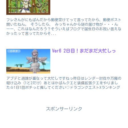
フレさんがにもぱんだから郵便空けてって言ってたから、郵便ポスト
開いたねん。 そうしたら、 みっちゃんから謎の届け物が・・・ん
ーー、これはなんだろう？そういえばブログで誕生日のお祝い言えな
かったって言ってたからそ...
Ver6 2日目！まだまだ大忙しっ
小ネタ
アプデと週課が重なって大忙しですねっ昨日はレンダー討伐や万魔の
駆け込み（1と2だけ）あとはかばんクエと装備拡張クエをやりまし
た☆1日1回ポチっと推してください♡ドラゴンクエストXランキング
スポンサーリンク