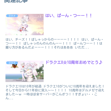
関連記事
はい、ぱーん・つーー！！
小ネタ
はい、チーズ！！ぱしゃっからのーーーー！！！！ はい、ぱーん・
つーー！！ ぱしゃっのんのんのんーー！！！ ぱーんつーー！！は
撮り方があるんだよーーー！！！それはあああ いただ...
ドラクエX☆10周年おめでとう♪
小ネタ
ドラクエ10は10年が経過 ドラクエ10がついに10周年を迎えました！
そして今日から11年目に突入～～！！！！ 10周年はデルメゼで迎え
ました～ｗ 一時ほぼ全サーバーがこんざつ！！すぎょい・・こ
ん...