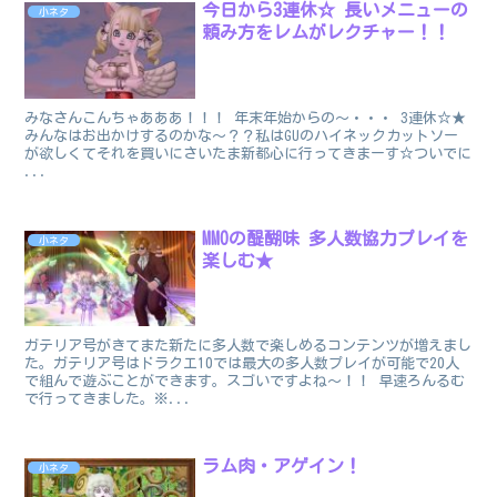
今日から3連休☆ 長いメニューの
小ネタ
頼み方をレムがレクチャー！！
みなさんこんちゃあああ！！！ 年末年始からの～・・・ 3連休☆★
みんなはお出かけするのかな～？？私はGUのハイネックカットソー
が欲しくてそれを買いにさいたま新都心に行ってきまーす☆ついでに
...
MMOの醍醐味 多人数協力プレイを
小ネタ
楽しむ★
ガテリア号がきてまた新たに多人数で楽しめるコンテンツが増えまし
た。ガテリア号はドラクエ10では最大の多人数プレイが可能で20人
で組んで遊ぶことができます。スゴいですよね～！！ 早速ろんるむ
で行ってきました。※...
ラム肉・アゲイン！
小ネタ