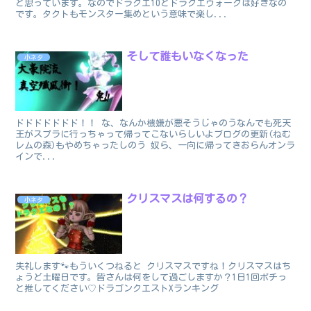
と思っています。なのでドラクエ10とドラクエウォークは好きなの
です。タクトもモンスター集めという意味で楽し...
そして誰もいなくなった
小ネタ
ドドドドドドド！！ な、なんか機嫌が悪そうじゃのうなんでも死天
王がスプラに行っちゃって帰ってこないらしいよブログの更新(ねむ
レムの森)もやめちゃったしのう 奴ら、一向に帰ってきおらんオンラ
インで...
クリスマスは何するの？
小ネタ
失礼します🐾もういくつねると クリスマスですね！クリスマスはち
ょうど土曜日です。皆さんは何をして過ごしますか？1日1回ポチっ
と推してください♡ドラゴンクエストXランキング