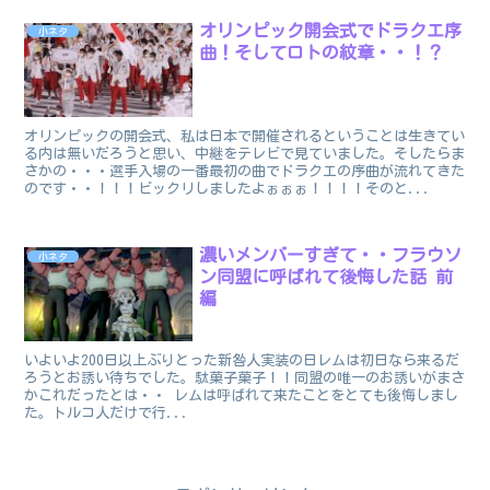
オリンピック開会式でドラクエ序
小ネタ
曲！そしてロトの紋章・・！？
オリンピックの開会式、私は日本で開催されるということは生きてい
る内は無いだろうと思い、中継をテレビで見ていました。そしたらま
さかの・・・選手入場の一番最初の曲でドラクエの序曲が流れてきた
のです・・！！！ビックリしましたよぉぉぉ！！！！そのと...
濃いメンバーすぎて・・フラウソ
小ネタ
ン同盟に呼ばれて後悔した話 前
編
いよいよ200日以上ぶりとった新咎人実装の日レムは初日なら来るだ
ろうとお誘い待ちでした。駄菓子菓子！！同盟の唯一のお誘いがまさ
かこれだったとは・・ レムは呼ばれて来たことをとても後悔しまし
た。トルコ人だけで行...