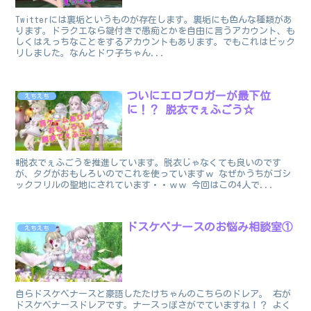
Twitterには裏垢というものが存在します。裏垢にも色んな種類があ
ります。ドラクエなら鍵付きで愚痴とかを自由に言うアカウント、も
しくはえっちなことをするアカウントもあります。でもこれはビック
リしました。なんとドワ子ちゃん...
ついにエロブロガーが最下位
えちえち
に！？ 脱衣でぇふごう☆
#脱衣でぇふごうを推進しています。脱衣じゃなくても良いのです
が、タグがおもしろいのでこれを使っていますｗ なぜかうちがゴシ
ックフリルの聖地にされています・・ｗｗ 今回はこの4人で...
ドスケベナースのお悩み相談室①
えちえち
自らドスケベナースと豪語したたけちゃんのこちらのドレア。 右が
ドスケベナースドレアです。ナースっぽさがでていますね！？ よく