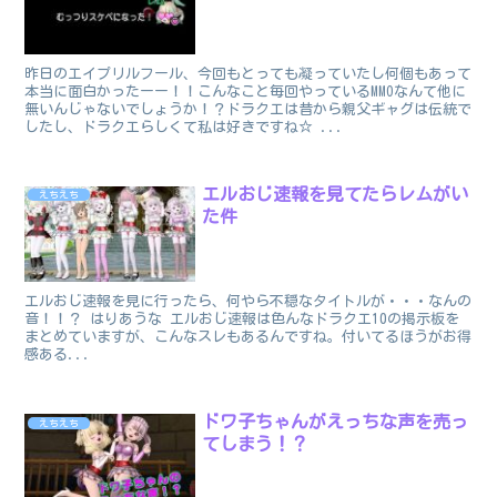
昨日のエイプリルフール、今回もとっても凝っていたし何個もあって
本当に面白かったーー！！こんなこと毎回やっているMMOなんて他に
無いんじゃないでしょうか！？ドラクエは昔から親父ギャグは伝統で
したし、ドラクエらしくて私は好きですね☆ ...
エルおじ速報を見てたらレムがい
えちえち
た件
エルおじ速報を見に行ったら、何やら不穏なタイトルが・・・なんの
音！！？ はりあうな エルおじ速報は色んなドラクエ10の掲示板を
まとめていますが、こんなスレもあるんですね。付いてるほうがお得
感ある...
ドワ子ちゃんがえっちな声を売っ
えちえち
てしまう！？