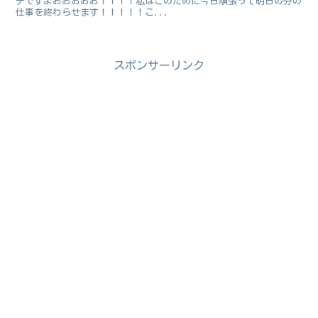
デですよおおおおお！！！！私はこのために今日頑張って明日の分の
仕事を終わらせます！！！！！こ...
スポンサーリンク