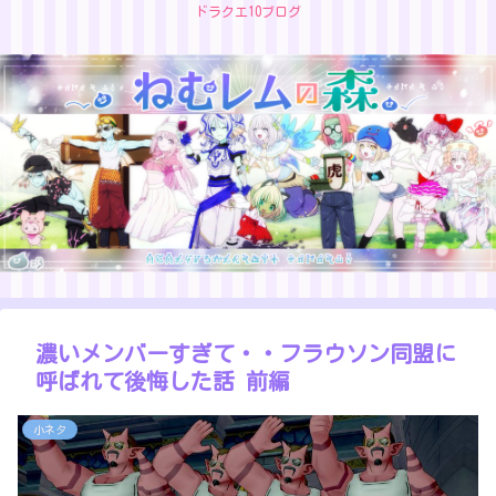
ドラクエ10ブログ
濃いメンバーすぎて・・フラウソン同盟に
呼ばれて後悔した話 前編
小ネタ