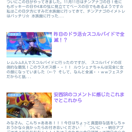
ついにこの日がやってきました。11月11日はチンアナゴの日！他に
もポッキーの日や4本の弦に見立ててべースの日でもあるようです☆
私はこの日夕方にすみだ水族館に行ってきて、チンアナゴのイメトレ
はバッチリ☆ 水族館に行った...
昨日のドラ活☆スコルパイドで全
小ネタ
滅！？
レムルム8人でスコルパイドに行ったのですが、 スコルパイドの圧
倒的な覇気！このラスボス感・・！！ ルウシェナちゃんは完全に女
の顔になっていました（←？ そして、なんと全滅・・ｗｗフェスタ
だからと舐...
安西SRのコメントに感じたこれま
小ネタ
でとこれから
みなさん、こんちゃあああ！！！今日はちょっと真面目な話をしちゃ
おうかな☆良かったらお付き合いください＾＾ ついに・・明日アプ