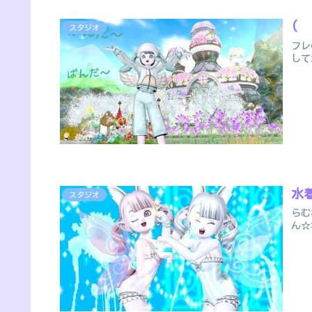
(
スタジオ
フレ
して
水
スタジオ
らむ
ん☆