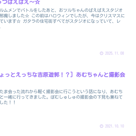
っつばえばえ～☆
ルムメンでバトルをしたあと、おツルちゃんのばえばえスタジオ
邪魔しました☆ この前はハロウィンでしたが、今はクリスマスに
ています☆ ガタラの住宅街すべてがスタジオになっていて、レ
.
2025.11.08
ちょっとえっちな吉原遊郭！？] あむちゃんと撮影会
たま会った流れから軽く撮影会に行こうという話になり、あむち
と一緒に行ってきました。ぽむしゅしゅの撮影会の下見も兼ねて
した！！
2021.10.10