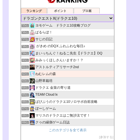
ランキング
ポイント
ブロ画
ヨモゲーム ドラクエ10攻略ブログ
55位
ばるらぼ！
56位
サじの日記
57位
がきめ のDQX ふわふわな毎日♪
58位
まいっちんぐ！ねるこ先生【ドラクエ】DQ
59位
みみっくほしさんいますか！？
60位
アストルティアリサーチ2nd
61位
ねむレムの森
62位
山野草栽培
63位
ドラクエ 金策の寄り道
64位
TEAM Cloud lx
65位
ばびぶうのドラクエ10ソロサポ自前攻略
66位
ぼーしゲーム
67位
マリスのドラクエはご無沙汰です！
68位
クゥの縁側ゲーム日誌
69位
このカテゴリを全て表示
参加する