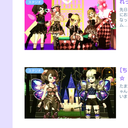
れ
スタジオ
先日
にお
なっ
ム..
[
スタジオ
☆
たま
ゃん
いま