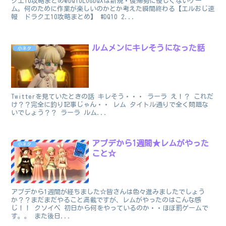
クエ10攻略まとめ@DQ10LOGDQXは新規・復帰勢に優しくないゲー
ム。何のために作業が楽しいのかとか考えた瞬間終わる【エルおじ速
報 ドラクエ10攻略まとめ】 #DQ10 2...
ルムメンにキレそうになった話
小ネタ
Twitterを見ていたときの話 キレそう・・・ ラーラ え！？ これだ
け？？完全に釣り記事じゃん・・ レム タイトル通りで全く問題な
いでしょう？？ ラーラ ルム...
アプデから1週間★レムがやった
小ネタ
こと☆
アプデから1週間が経ちました☆皆さんは色々進みましたでしょう
か？？まだまだやること満載ですが、レムがやったのはこんな感
じ！！ クソイベ 初日から何をやっているのか・・ほぼ罰ゲームで
す。。 また後日...