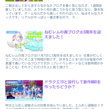
ご無沙汰しております☆なかなかブログを書く気になれず、1週間放
置していましたが、ようやく何か書こうかなと言う気になり、筆を取
っています。ゲームなんだから楽しくやれればいい。私はそんなスタ
ンスです。リアルがやっぱり一番大事なので、ス...
ねむレムの森ブログ☆3周年を迎
小ネタ
えました！
ねむレムの森ブログは11月7日に3周年を迎えました☆ 仕事が忙しく
て、ブログにそこまで時間が割けず、好きなことを1日15分程度の作
業量で書いているブログですが（プレイベレポートなどは数時間かか
ることも）それでこれだけの人に見て頂けて...
ドラクエ10と並行して新作MMOを
小ネタ
作ったらどうか？
昨日エルおじ速報さんの記事を読んでいました。エルおじ速報＠ドラ