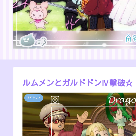
ルムメンとガルドドンⅣ撃破☆
バトル