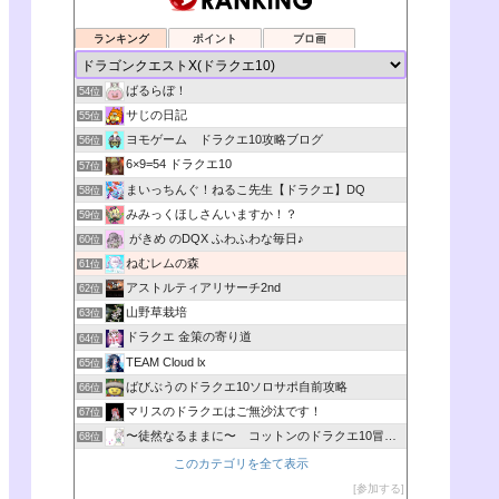
ランキング
ポイント
ブロ画
ばるらぼ！
54位
サじの日記
55位
ヨモゲーム ドラクエ10攻略ブログ
56位
6×9=54 ドラクエ10
57位
まいっちんぐ！ねるこ先生【ドラクエ】DQ
58位
みみっくほしさんいますか！？
59位
がきめ のDQX ふわふわな毎日♪
60位
ねむレムの森
61位
アストルティアリサーチ2nd
62位
山野草栽培
63位
ドラクエ 金策の寄り道
64位
TEAM Cloud lx
65位
ばびぶうのドラクエ10ソロサポ自前攻略
66位
マリスのドラクエはご無沙汰です！
67位
〜徒然なるままに〜 コットンのドラクエ10冒険日記
68位
このカテゴリを全て表示
参加する