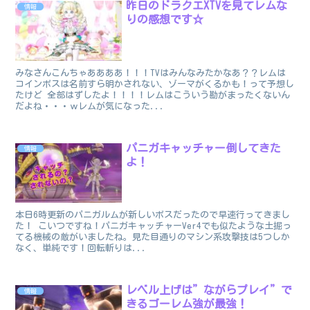
昨日のドラクエXTVを見てレムな
情報
りの感想です☆
みなさんこんちゃああああ！！！TVはみんなみたかなあ？？レムは
コインボスは名前すら明かされない、ゾーマがくるかも！って予想し
たけど 全部はずしたよ！！！！レムはこういう勘がまったくないん
だよね・・・ｗレムが気になった...
パニガキャッチャー倒してきた
情報
よ！
本日6時更新のパニガルムが新しいボスだったので早速行ってきまし
た！ こいつですね！パニガキャッチャーVer4でも似たような土掘っ
てる機械の敵がいましたね。見た目通りのマシン系攻撃技は5つしか
なく、単純です！回転斬りは...
レベル上げは”ながらプレイ”で
情報
きるゴーレム強が最強！