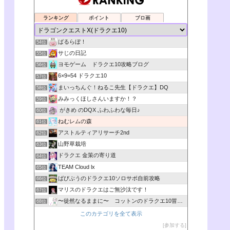
ランキング
ポイント
ブロ画
ばるらぼ！
54位
サじの日記
55位
ヨモゲーム ドラクエ10攻略ブログ
56位
6×9=54 ドラクエ10
57位
まいっちんぐ！ねるこ先生【ドラクエ】DQ
58位
みみっくほしさんいますか！？
59位
がきめ のDQX ふわふわな毎日♪
60位
ねむレムの森
61位
アストルティアリサーチ2nd
62位
山野草栽培
63位
ドラクエ 金策の寄り道
64位
TEAM Cloud lx
65位
ばびぶうのドラクエ10ソロサポ自前攻略
66位
マリスのドラクエはご無沙汰です！
67位
〜徒然なるままに〜 コットンのドラクエ10冒険日記
68位
このカテゴリを全て表示
参加する