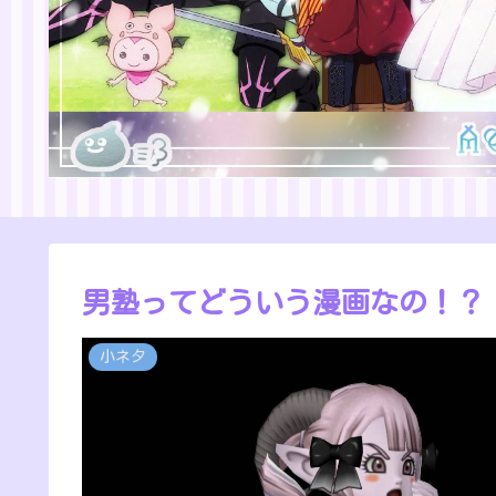
男塾ってどういう漫画なの！？
小ネタ