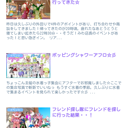
行ってきた☆
昨日は久しぶりの外回りで4件のアポイントがあり、打ち合わせや商
談をしてきました！帰ってきたのが20時頃。疲れたなあとうとうと
寝てしまい起きたら22時30分・・そうだ！みわ店長のイベントがあ
った！と思い急ぎイン。 リア...
ポッピングシャワーアフロ☆彡
イベント
ちょっこん主催の水着っ子集会にアフターでお邪魔しました☆ここで
の集合写真で斬新でいいねっ もうすぐ水着の季節。久しぶりに水着
で集まるイベントを見られて楽しかったです☆彡 ...
フレンド探し隊にフレンドを探し
イベント
に行った結果・・！