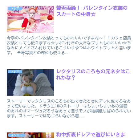
賛否両論！ バレンタイン衣装の
ドレア
スカートの中身☆
今季のバレンタイン衣装とってもかわいいですよね～！！カフェ店員
衣装としても使えますね☆リボン付きの大きなブリムもかわいい☆ち
なみにメイドさん付けているこういうやつはホワイトブリムと言いま
す。 全身写真どの部位も使える...
レクタリスのころもの元ネタはこ
ドレア
れかな？
ストーリーでレクタリスのころもが出てきたときにアレに似てるなあ
って思いました。ドラクエ10のストーリーはちょいちょいあの漫画
のあれのオマージュだろうなあって言うモノが結構散りばめられてい
ます。ストーリーでは恥じらいながら着...
和中折衷ドレアで遊びにいきま
イベント