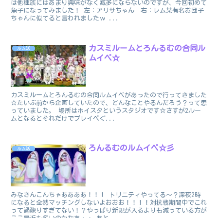
は他種族にはあまり興味がなく滅多にならないのですが、今回初めて
魚子になってみました！ 左：アリサちゃん 右：レム某有名お団子
ちゃんに似てると言われましたｗ ...
カスミルームとろんるむの合同ル
ルム活
ムイベ☆
カスミルームとろんるむの合同ルムイベがあったので行ってきました
☆たいぶ前から企画していたので、どんなことやるんだろう？って思
っていました。 場所はホイスタというスタジオです☆さすが2ルー
ムとなるとそれだけでプレイベぐ...
ろんるむのルムイベ☆彡
ルム活
みなさんこんちゃああああ！！！ トリニティやってる～？深夜2時
になると全然マッチングしないよおおお！！！！対抗戦期間中でこれ
って過疎りすぎてない！？やっぱり新規が入るよりも減っている方が