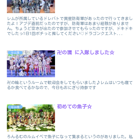
レムが所属しているドレバトで異星防衛軍があったので行ってきまし
たよ！アプデ直前だったのですが、防衛軍はあまり経験がありませ
ん。ちょうど空きが出たので参加させてもらったのですが、ドキドキ
でしたっ1日1回ポチっと推してください♡ドラゴンクエスト...
卍の環 に入隊しました☆
ルム活
卍の輪というルームで歓迎会をしてもらいました♪レムはいつも寝て
るか食べてるかなので、今日もおにぎり持参です
初めての魚子☆
ルム活
ろんるむのルムイベで魚子になって集まるというのがありました。私