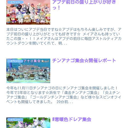
アプデ前日の盛り上がりが好き
イベント
っ！
本日はついにアプデ当日ですね☆アプデはもちろん楽しみですが、ア
プデ前日の盛り上がりがとっても好きです☆ メイアさんも持ってい
たこの旗・・！！メイアさんはアプデの前日に毎回アストルティアカ
ウントダウンを開いてくれて、明...
チンアナゴ集会☆開催レポート
イベント
今年も11月11日チンアナゴの日にチンアナゴ集会を開催しました！
今年で3年目となります☆派生で「違法チンアナゴ集会」「炎上チン
アナゴ集会」「ゴールデンチンアナゴ集会」など様々なスピンオフイ
ベントも開催してきました。 20分前...
#寒暖色ドレア集会
イベント