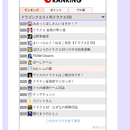
ランキング
ポイント
ブロ画
みみっくほしさんいますか！？
60位
ドラクエ 金策の寄り道
61位
山野草栽培
62位
まいっちんぐ！ねるこ先生【ドラクエ】DQ
63位
ばびぶうのドラクエ10ソロサポ自前攻略
64位
TEAM Cloud lx
65位
ぼーしゲーム
66位
ねむレムの森
67位
マリスのドラクエはご無沙汰です！
68位
ドラテン金策部マジガッポ！
69位
クゥの縁側ゲーム日誌
70位
ティアチェンジ
71位
コメントさん
72位
ドラクエ10 なずなの冒険日誌
73位
陽だまりのととふ
74位
このカテゴリを全て表示
参加する